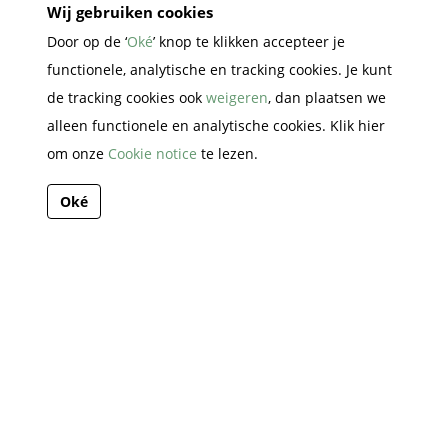
Wij gebruiken cookies
Door op de ‘
Oké
’ knop te klikken accepteer je
functionele, analytische en tracking cookies. Je kunt
de tracking cookies ook
weigeren
, dan plaatsen we
alleen functionele en analytische cookies. Klik hier
Meer dan fietsen…
om onze
Cookie notice
te lezen.
Shop
Oké
Stadsfietsen
E-bikes
Kinderfietsen
Mountainbikes
Racefietsen
Service
Fiets lease
Fietsverhuur